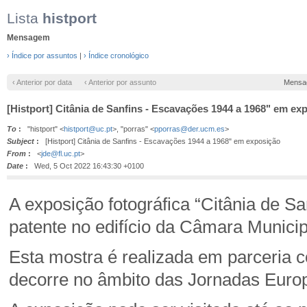
Lista
histport
Mensagem
› Índice por assuntos
|
› Índice cronológico
‹ Anterior por data
‹ Anterior por assunto
Mensa
[Histport] Citânia de Sanfins - Escavações 1944 a 1968" em ex
To
:
"histport" <
histport@uc.pt
>, "porras" <
pporras@der.ucm.es
>
Subject
:
[Histport] Citânia de Sanfins - Escavações 1944 a 1968" em exposição
From
:
<
jde@fl.uc.pt
>
Date
:
Wed, 5 Oct 2022 16:43:30 +0100
A exposição fotográfica “Citânia de S
patente no edifício da Câmara Municip
Esta mostra é realizada em parceria c
decorre no âmbito das Jornadas Europ