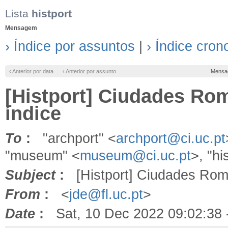
Lista
histport
Mensagem
› Índice por assuntos
|
› Índice cron
‹ Anterior por data
‹ Anterior por assunto
Mensa
[Histport] Ciudades Roma
índice
To
:
"archport" <
archport@ci.uc.pt
"museum" <
museum@ci.uc.pt
>, "hi
Subject
:
[Histport] Ciudades Roman
From
:
<
jde@fl.uc.pt
>
Date
:
Sat, 10 Dec 2022 09:02:38 