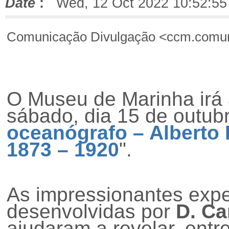
Date
:
Wed, 12 Oct 2022 10:52:55
Comunicação Divulgação <ccm.comun
O Museu de Marinha irá a
sábado, dia 15 de outubr
oceanógrafo – Alberto 
1873 – 1920
".
As impressionantes exp
desenvolvidas por
D. Ca
ajudaram a revelar, ent