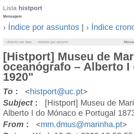
Lista
histport
Mensagem
› Índice por assuntos
|
› Índice cron
‹ Anterior por data
‹ Anterior por assunto
Mensa
[Histport] Museu de Ma
oceanógrafo – Alberto I
1920"
To
:
<
histport@uc.pt
>
Subject
:
[Histport] Museu de Mari
Alberto I do Mónaco e Portugal 187
From
:
<
mm.dmus@marinha.pt
>