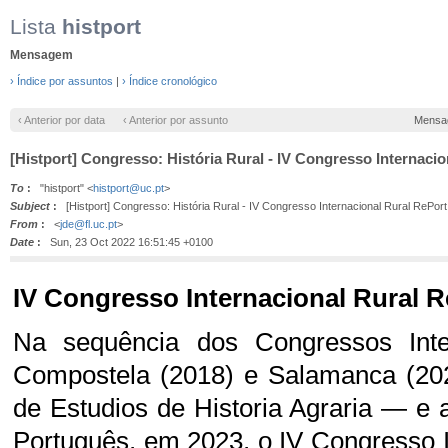
Lista
histport
Mensagem
› Índice por assuntos
|
› Índice cronológico
‹ Anterior por data
‹ Anterior por assunto
Mensa
[Histport] Congresso: História Rural - IV Congresso Internaci
To
:
"histport" <
histport@uc.pt
>
Subject
:
[Histport] Congresso: História Rural - IV Congresso Internacional Rural RePor
From
:
<
jde@fl.uc.pt
>
Date
:
Sun, 23 Oct 2022 16:51:45 +0100
IV Congresso Internacional Rural 
Na sequência dos Congressos Inte
Compostela (2018) e Salamanca (20
de Estudios de Historia Agraria — e
Português, em 2023, o IV Congresso In