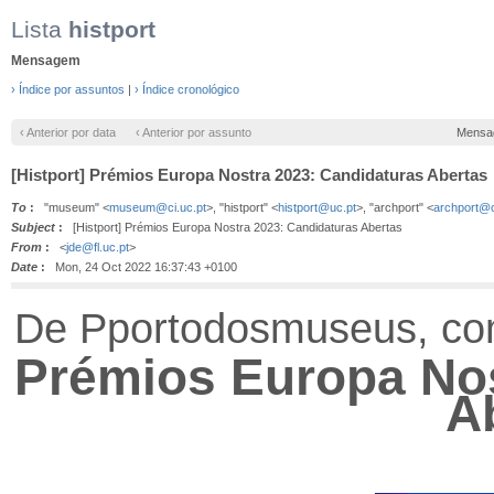
Lista
histport
Mensagem
› Índice por assuntos
|
› Índice cronológico
‹ Anterior por data
‹ Anterior por assunto
Mensa
[Histport] Prémios Europa Nostra 2023: Candidaturas Abertas
To
:
"museum" <
museum@ci.uc.pt
>, "histport" <
histport@uc.pt
>, "archport" <
archport@c
Subject
:
[Histport] Prémios Europa Nostra 2023: Candidaturas Abertas
From
:
<
jde@fl.uc.pt
>
Date
:
Mon, 24 Oct 2022 16:37:43 +0100
De Pportodosmuseus, com
Prémios Europa Nos
A