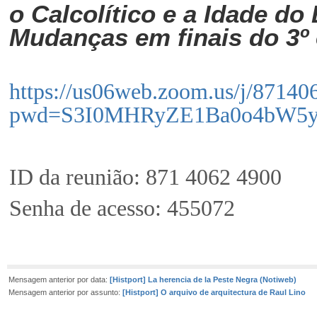
o Calcolítico e a Idade d
Mudanças em finais do 3º e
https://us06web.zoom.us/j/8714
pwd=S3I0MHRyZE1Ba0o4bW
ID da reunião: 871 4062 4900
Senha de acesso: 455072
Mensagem anterior por data:
[Histport] La herencia de la Peste Negra (Notiweb)
Mensagem anterior por assunto:
[Histport] O arquivo de arquitectura de Raul Lino