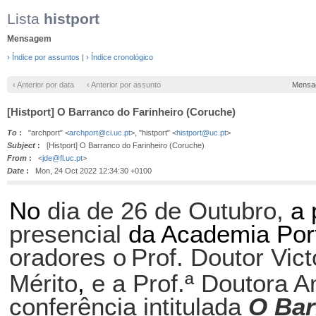
Lista
histport
Mensagem
› Índice por assuntos
|
› Índice cronológico
‹ Anterior por data
‹ Anterior por assunto
Mensa
[Histport] O Barranco do Farinheiro (Coruche)
To
:
"archport" <
archport@ci.uc.pt
>, "histport" <
histport@uc.pt
>
Subject
:
[Histport] O Barranco do Farinheiro (Coruche)
From
:
<
jde@fl.uc.pt
>
Date
:
Mon, 24 Oct 2022 12:34:30 +0100
No
dia de 26 de Outubro,
a 
presencial
da Academia Port
oradores o
Prof. Doutor Vic
Mérito
,
e a Prof.ª Doutora 
conferência intitulada
O Bar