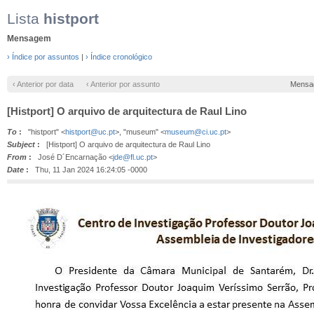
Lista
histport
Mensagem
› Índice por assuntos
|
› Índice cronológico
‹ Anterior por data
‹ Anterior por assunto
Mensa
[Histport] O arquivo de arquitectura de Raul Lino
To
:
"histport" <
histport@uc.pt
>, "museum" <
museum@ci.uc.pt
>
Subject
:
[Histport] O arquivo de arquitectura de Raul Lino
From
:
José D´Encarnação <
jde@fl.uc.pt
>
Date
:
Thu, 11 Jan 2024 16:24:05 -0000