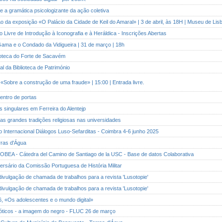
re a gramática psicologizante da ação coletiva
ão da exposição «O Palácio da Cidade de Keil do Amaral» | 3 de abril, às 18H | Museu de Lis
o Livre de Introdução à Iconografia e à Heráldica - Inscrições Abertas
Gama e o Condado da Vidigueira | 31 de março | 18h
lioteca do Forte de Sacavém
ral da Biblioteca de Património
«Sobre a construção de uma fraude» | 15:00 | Entrada livre.
dentro de portas
es singulares em Ferreira do Alentejp
das grandes tradições religiosas nas universidades
uio Internacional Diálogos Luso-Sefarditas - Coimbra 4-6 junho 2025
erras d'Água
OBEA - Cátedra del Camino de Santiago de la USC - Base de datos Colaborativa
versário da Comissão Portuguesa de História Militar
 divulgação de chamada de trabalhos para a revista 'Lusotopie'
 divulgação de chamada de trabalhos para a revista 'Lusotopie'
6, «Os adolescentes e o mundo digital»
xóticos - a imagem do negro - FLUC 26 de março