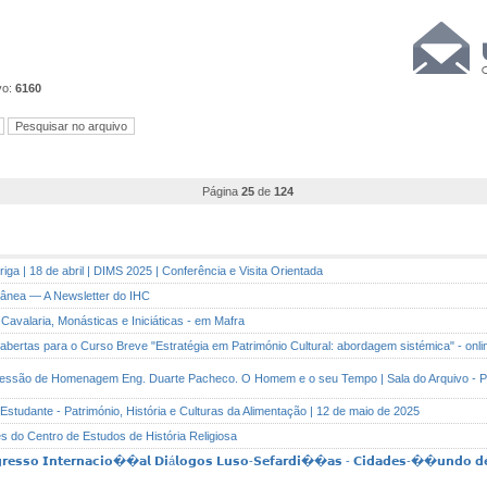
vo:
6160
Página
25
de
124
iga | 18 de abril | DIMS 2025 | Conferência e Visita Orientada
rânea — A Newsletter do IHC
 Cavalaria, Monásticas e Iniciáticas - em Mafra
s abertas para o Curso Breve "Estratégia em Património Cultural: abordagem sistémica" - onli
| Sessão de Homenagem Eng. Duarte Pacheco. O Homem e o seu Tempo | Sala do Arquivo - 
 Estudante - Património, História e Culturas da Alimentação | 12 de maio de 2025
es do Centro de Estudos de História Religiosa
𝗿𝗲𝘀𝘀𝗼 𝗜𝗻𝘁𝗲𝗿𝗻𝗮𝗰𝗶𝗼��𝗮𝗹 𝗗𝗶á𝗹𝗼𝗴𝗼𝘀 𝗟𝘂𝘀𝗼-𝗦𝗲𝗳𝗮𝗿𝗱𝗶��𝗮𝘀 - 𝗖𝗶𝗱𝗮𝗱𝗲𝘀-��𝘂𝗻𝗱𝗼 𝗱𝗲