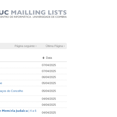
Página seguinte ›
Última Página ›
Data
07/04/2025
07/04/2025
06/04/2025
ne
05/04/2025
Paços do Concelho
05/04/2025
04/04/2025
04/04/2025
 𝗠𝗲𝗺ó𝗿𝗶𝗮 𝗝𝘂𝗱𝗮𝗶𝗰𝗮 | 4 a 6
04/04/2025