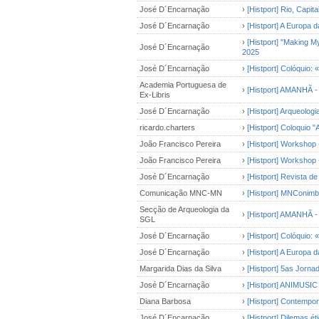
José D´Encarnação
›
[Histport] Rio, Capit
José D´Encarnação
›
[Histport] A Europa d
›
[Histport] "Making My
José D´Encarnação
2025
José D´Encarnação
›
[Histport] Colóqui
Academia Portuguesa de
›
[Histport] AMANHÃ - 
Ex-Libris
José D´Encarnação
›
[Histport] Arqueologi
ricardo.charters
›
[Histport] Coloquio 
João Francisco Pereira
›
[Histport] Workshop 
João Francisco Pereira
›
[Histport] Workshop 
José D´Encarnação
›
[Histport] Revista de
Comunicação MNC-MN
›
[Histport] MNConimb
Secção de Arqueologia da
›
[Histport] AMANHÃ - 
SGL
José D´Encarnação
›
[Histport] Colóqui
José D´Encarnação
›
[Histport] A Europa d
Margarida Dias da Silva
›
[Histport] 5as Jor
José D´Encarnação
›
[Histport] ANIMUSIC
Diana Barbosa
›
[Histport] Contempo
José D´Encarnação
›
[Histport] Dilemas ét