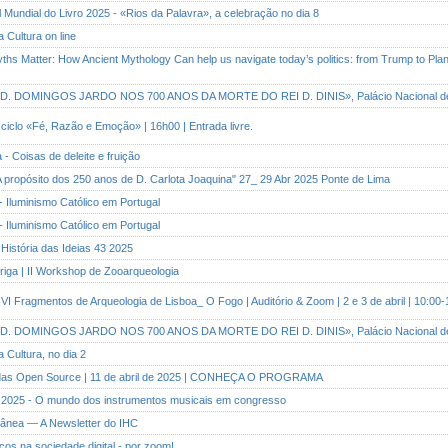
al Mundial do Livro 2025 - «Rios da Palavra», a celebração no dia 8
a Cultura on line
ths Matter: How Ancient Mythology Can help us navigate today’s politics: from Trump to Plantet
o: «D. DOMINGOS JARDO NOS 700 ANOS DA MORTE DO REI D. DINIS», Palácio Nacional de Si
ciclo «Fé, Razão e Emoção» | 16h00 | Entrada livre.
a - Coisas de deleite e fruição
"A propósito dos 250 anos de D. Carlota Joaquina" 27_ 29 Abr 2025 Ponte de Lima
- Iluminismo Católico em Portugal
- Iluminismo Católico em Portugal
 História das Ideias 43 2025
riga | II Workshop de Zooarqueologia
VI Fragmentos de Arqueologia de Lisboa_ O Fogo | Auditório & Zoom | 2 e 3 de abril | 10:00-
o: «D. DOMINGOS JARDO NOS 700 ANOS DA MORTE DO REI D. DINIS», Palácio Nacional de Si
a Cultura, no dia 2
nadas Open Source | 11 de abril de 2025 | CONHEÇA O PROGRAMA
 2025 - O mundo dos instrumentos musicais em congresso
rânea — A Newsletter do IHC
icos na sociedade digital - por zoom!