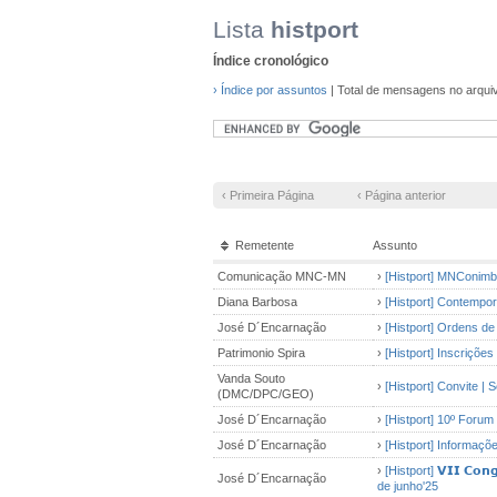
Lista
histport
Índice cronológico
› Índice por assuntos
| Total de mensagens no arqui
‹ Primeira Página
‹ Página anterior
Remetente
Assunto
Comunicação MNC-MN
›
[Histport] MNConimbr
Diana Barbosa
›
[Histport] Contempo
José D´Encarnação
›
[Histport] Ordens de
Patrimonio Spira
›
[Histport] Inscriçõe
Vanda Souto
›
[Histport] Convite 
(DMC/DPC/GEO)
José D´Encarnação
›
[Histport] 10º Forum
José D´Encarnação
›
[Histport] Informaçõ
›
[Histport] 𝗩𝗜𝗜 𝗖𝗼𝗻𝗴
José D´Encarnação
de junho'25