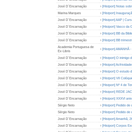
José D´Encarnação
›
[Histport] Notas sob
Marina Marques
›
[Histport] Inauguraç
José D´Encarnação
›
[Histport] AAP | Curs
José D´Encarnação
›
[Histport] Vasco da 
José D´Encarnação
›
[Histport] BB da Bib
José D´Encarnação
›
[Histport] BB trimest
Academia Portuguesa de
›
[Histport] AMANHÃ - 
Ex-Libris
José D´Encarnação
›
[Histport] O inimigo 
José D´Encarnação
›
[Histport] Acfrividad
José D´Encarnação
›
[Histport] O estudo 
José D´Encarnação
›
[Histport] VII Colóq
José D´Encarnação
›
[Histport] Nº 4 de T
José D´Encarnação
›
[Histport] REDE JAC
José D´Encarnação
›
[Histport] XXXVI ani
Sérgio Neto
›
[Histport] Pedido de
Sérgio Neto
›
[Histport] Pedido de
José D´Encarnação
›
[Histport] Amanhã, 2
José D´Encarnação
›
[Histport] Corpos E