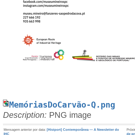
MemóriasDoCarvão-Q.png
Description:
PNG image
Mensagem anterior por data:
[Histport] Contemporânea — A Newsletter do
Próx
IHC
de p