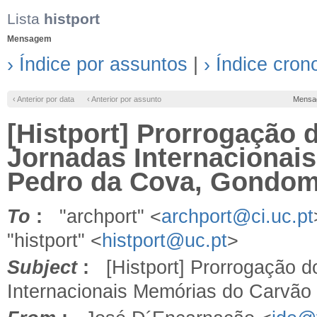
Lista
histport
Mensagem
› Índice por assuntos
|
› Índice cron
‹ Anterior por data
‹ Anterior por assunto
Mensa
[Histport] Prorrogação 
Jornadas Internacionai
Pedro da Cova, Gondom
To
:
"archport" <
archport@ci.uc.pt
"histport" <
histport@uc.pt
>
Subject
:
[Histport] Prorrogação d
Internacionais Memórias do Carvão