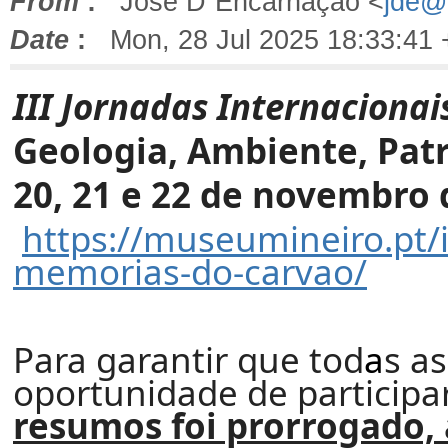
From
:
José D´Encarnação <
jde@f
Date
:
Mon, 28 Jul 2025 18:33:41 
III Jornadas Internaciona
Geologia, Ambiente, Patr
20, 21 e 22 de novembro 
https://museumineiro.pt/i
memorias-do-carvao/
Para garantir que tod
a
s a
oportunidade de participa
resumos foi prorrogado, 