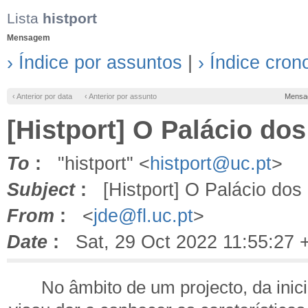
Lista
histport
Mensagem
› Índice por assuntos
|
› Índice cron
‹ Anterior por data
‹ Anterior por assunto
Mensa
[Histport] O Palácio d
To
:
"histport" <
histport@uc.pt
>
Subject
:
[Histport] O Palácio dos
From
:
<
jde@fl.uc.pt
>
Date
:
Sat, 29 Oct 2022 11:55:27 
No âmbito de um projecto, da ini