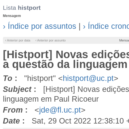
Lista
histport
Mensagem
› Índice por assuntos
|
› Índice cron
‹ Anterior por data
‹ Anterior por assunto
Mensa
[Histport] Novas edições
a questão da linguagem
To
:
"histport" <
histport@uc.pt
>
Subject
:
[Histport] Novas edições:
linguagem em Paul Ricoeur
From
:
<
jde@fl.uc.pt
>
Date
:
Sat, 29 Oct 2022 12:38:10 