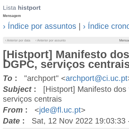
Lista
histport
Mensagem
› Índice por assuntos
|
› Índice cron
‹ Anterior por data
‹ Anterior por assunto
Mensa
[Histport] Manifesto do
DGPC, serviços centrai
To
:
"archport" <
archport@ci.uc.pt
Subject
:
[Histport] Manifesto dos
serviços centrais
From
:
<
jde@fl.uc.pt
>
Date
:
Sat, 12 Nov 2022 19:03:33 