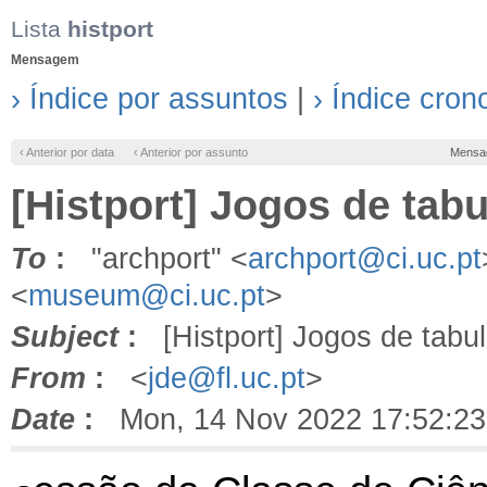
Lista
histport
Mensagem
› Índice por assuntos
|
› Índice cron
‹ Anterior por data
‹ Anterior por assunto
Mensa
[Histport] Jogos de tab
To
:
"archport" <
archport@ci.uc.pt
<
museum@ci.uc.pt
>
Subject
:
[Histport] Jogos de tabul
From
:
<
jde@fl.uc.pt
>
Date
:
Mon, 14 Nov 2022 17:52:23