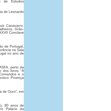
ês de Estudos
ria de Leonardo
uiz Canavarro.
lheiros, Grão-
XXVII Conclave
o de Portugal,
erência na Sala
ugal no ano de
ASFA, perto da
 dos livros “A
 Comandos e o
ncisco Proença
la de Ouro”, em
a), 80 anos de
no Palácio da