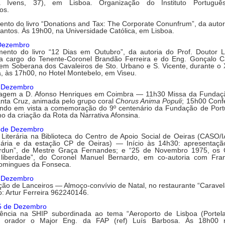
ua Ivens, 37), em Lisboa. Organização do Instituto Portugu
os.
nto do livro
“Donations and Tax: The Corporate Conunfrum”, da auto
ntos. Às 19h00, na Universidade Católica, em Lisboa.
Dezembro
ento do livro
“12 Dias em Outubro”, da autoria do Prof. Doutor L
a cargo do Tenente-Coronel Brandão Ferreira e do Eng. Gonçalo Ca
em Soberana dos Cavaleiros de Sto. Urbano e S. Vicente, durante o 
a, às 17h00, no Hotel Montebelo, em Viseu.
e Dezembro
gem a D. Afonso Henriques em Coimbra
— 11h30 Missa da Fundaçã
anta Cruz, animada pelo grupo coral
Chorus Anima Populi
; 15h00 Conf
tendo em vista a comemoração do 9º centenário da Fundação de Port
 da criação da Rota da Narrativa Afonsina.
7 de Dezembro
 Literária
na Biblioteca do Centro de Apoio Social de Oeiras (CASO/I
ária e da estação CP de Oeiras) — Início às 14h30: apresentação
erdun”, de Mestre Graça Fernandes; e “25 de Novembro 1975, os
liberdade”, do Coronel Manuel Bernardo, em co-autoria com Fra
Domingues da Fonseca.
e Dezembro
ção de Lanceiros
— Almoço-convívio de Natal, no restaurante “Carave
o: Artur Ferreira 962240146.
15 de Dezembro
ência na SHIP
subordinada ao tema “Aeroporto de Lisboa (Portel
rá orador o Major Eng. da FAP (ref) Luís Barbosa. Às 18h00 