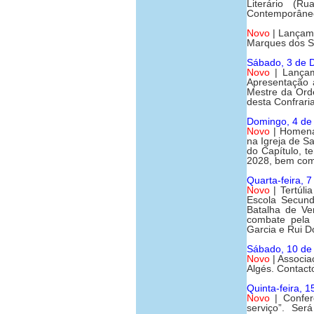
Literário (R
Contemporâne
Novo
| Lançame
Marques dos Sa
Sábado, 3 de 
Novo
| Lançam
Apresentação 
Mestre da Ord
desta Confrari
Domingo, 4 d
Novo
| Homena
na Igreja de S
do Capítulo, 
2028, bem como
Quarta-feira, 
Novo
| Tertúlia
Escola Secund
Batalha de V
combate pela 
Garcia e Rui 
Sábado, 10 d
Novo
| Associa
Algés. Contact
Quinta-feira, 
Novo
| Confer
serviço”. Se