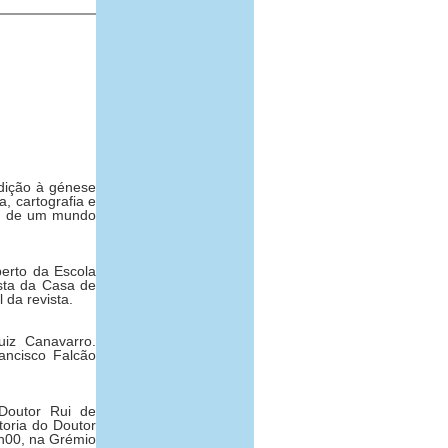
dição à génese
, cartografia e
se de um mundo
erto da Escola
sta da Casa de
 da revista.
uiz Canavarro.
ancisco Falcão
Doutor Rui de
toria do Doutor
9h00, na Grémio