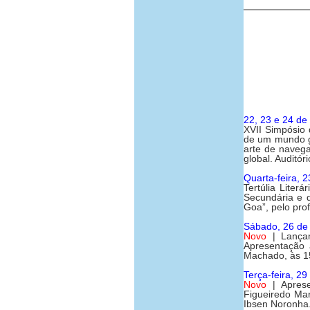
22, 23 e 24 d
XVII Simpósio 
de um mundo gl
arte de naveg
global. Auditó
Quarta-feira, 
Tertúlia Literár
Secundária e 
Goa”, pelo pro
Sábado, 26 d
Novo
| Lançam
Apresentação 
Machado, às 1
Terça-feira, 2
Novo
| Aprese
Figueiredo Mar
Ibsen Noronha.