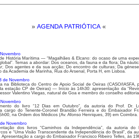
»
AGENDA PATRIÓTICA
«
e Novembro
de História Marítima
— “Magalhães & Elcano: do ocaso de uma expe
obal”. Temas a abordar: Dos oceanos, da fauna e da flora; Da náutica
ar; Dos agentes e da sua acção; Do encontro de culturas; Da géne
rio da Academia de Marinha, Rua do Arsenal, Porta H, em Lisboa.
23 de Novembro
ia
na Biblioteca do Centro de Apoio Social de Oeiras (CASO/IASFA, p
da estação CP de Oeiras) — Início às 14h30: apresentação da “Revi
fessor Valentino Viegas, natural de Goa e membro do conselho editorial
e Novembro
ento do livro
“12 Dias em Outubro”, da autoria do Prof. Dr. L
a cargo do Tenente-Coronel Brandão Ferreira e do Embaixador Fr
5h00, na Ordem dos Médicos (Av. Afonso Henriques, 39) em Coimbra.
9 de Novembro
ntação dos livros
“Caminhos da Independência”, da autoria do 
cos e “Uma Visão Transcendente da Independência do Brasil”, da au
 Apresentação a cargo do Embaixador Francisco Ribeiro Telles, às 1