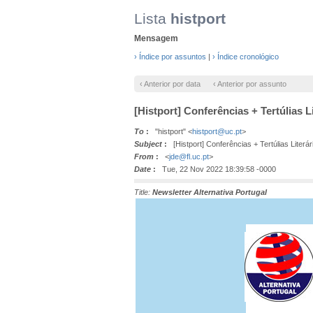
Lista
histport
Mensagem
› Índice por assuntos
|
› Índice cronológico
‹ Anterior por data
‹ Anterior por assunto
[Histport] Conferências + Tertúlias 
To
:
"histport" <
histport@uc.pt
>
Subject
:
[Histport] Conferências + Tertúlias Literá
From
:
<
jde@fl.uc.pt
>
Date
:
Tue, 22 Nov 2022 18:39:58 -0000
Title:
Newsletter Alternativa Portugal