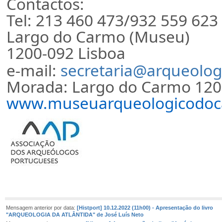
Contactos:
Tel: 213 460 473/932 559 623
Largo do Carmo (Museu)
1200-092 Lisboa
e-mail:
secretaria@arqueolog
Morada: Largo do Carmo 120
www.museuarqueologicodoc
Mensagem anterior por data:
[Histport] 10.12.2022 (11h00) - Apresentação do livro
"ARQUEOLOGIA DA ATLÂNTIDA" de José Luís Neto