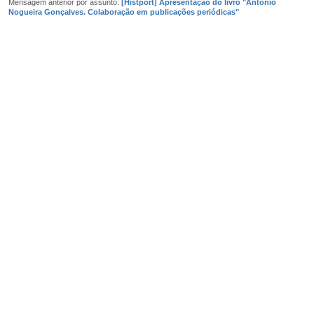
Mensagem anterior por assunto:
[Histport] Apresentação do livro "António
Nogueira Gonçalves. Colaboração em publicações periódicas"