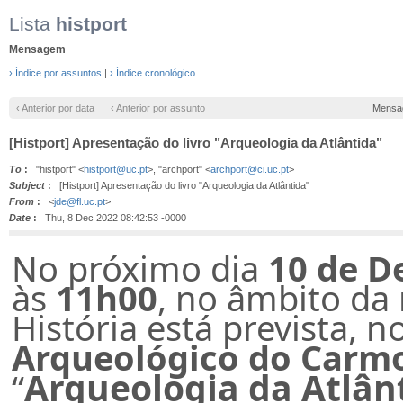
Lista
histport
Mensagem
› Índice por assuntos
|
› Índice cronológico
‹ Anterior por data
‹ Anterior por assunto
Mensa
[Histport] Apresentação do livro "Arqueologia da Atlântida"
To
:
"histport" <
histport@uc.pt
>, "archport" <
archport@ci.uc.pt
>
Subject
:
[Histport] Apresentação do livro "Arqueologia da Atlântida"
From
:
<
jde@fl.uc.pt
>
Date
:
Thu, 8 Dec 2022 08:42:53 -0000
No próximo dia
10 de D
às
11h00
, no âmbito da
História está prevista, 
Arqueológico do Carm
“
Arqueologia da Atlân