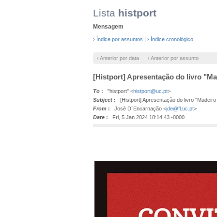
Lista
histport
Mensagem
› Índice por assuntos
|
› Índice cronológico
‹ Anterior por data
‹ Anterior por assunto
[Histport] Apresentação do livro "Ma
To
:
"histport" <
histport@uc.pt
>
Subject
:
[Histport] Apresentação do livro "Madeiro 
From
:
José D´Encarnação <
jde@fl.uc.pt
>
Date
:
Fri, 5 Jan 2024 18:14:43 -0000