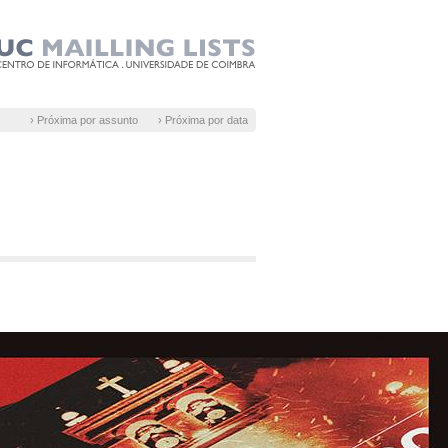
› Próxima por assunto
› Próxima por data