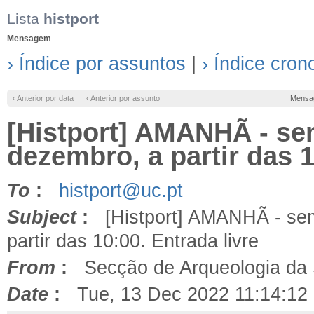
Lista
histport
Mensagem
› Índice por assuntos
|
› Índice cron
‹ Anterior por data
‹ Anterior por assunto
Mensa
[Histport] AMANHÃ - sem
dezembro, a partir das 1
To
:
histport@uc.pt
Subject
:
[Histport] AMANHÃ - semi
partir das 10:00. Entrada livre
From
:
Secção de Arqueologia da
Date
:
Tue, 13 Dec 2022 11:14:12