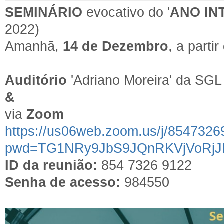
SEMINÁRIO
evocativo do '
ANO IN
2022)
Amanhã,
14 de Dezembro
, a parti
Auditório
'Adriano Moreira' da SGL
&
via
Zoom
https://us06web.zoom.us/j/854732
pwd=TG1NRy9JbS9JQnRKVjVoRj
ID da reunião:
854 7326 9122
Senha de acesso:
984550