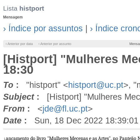
Lista
histport
Mensagem
› Índice por assuntos
|
› Índice cron
‹ Anterior por data
‹ Anterior por assunto
Mensa
[Histport] "Mulheres Mec
18:30
To
:
"histport" <
histport@uc.pt
>, 
Subject
:
[Histport] "Mulheres Mece
From
:
<
jde@fl.uc.pt
>
Date
:
Sun, 18 Dec 2022 18:39:01
ançamento do livro "Mulheres Mecenas e as Artes", no Panteão Na
L