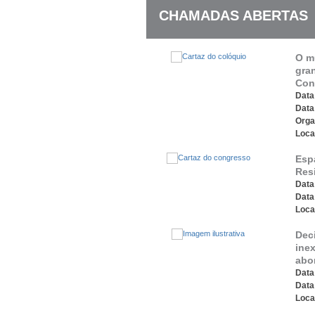
CHAMADAS ABERTAS
O m
gra
Con
Data 
Data
Orga
Loca
Esp
Res
Data 
Data
Loca
Dec
inex
abo
Data 
Data
Loca