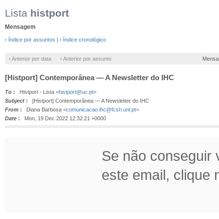
Lista
histport
Mensagem
› Índice por assuntos
|
› Índice cronológico
‹ Anterior por data
‹ Anterior por assunto
Mensa
[Histport] Contemporânea — A Newsletter do IHC
To
:
Histport - Lista <
histport@uc.pt
>
Subject
:
[Histport] Contemporânea — A Newsletter do IHC
From
:
Diana Barbosa <
comunicacao.ihc@fcsh.unl.pt
>
Date
:
Mon, 19 Dec 2022 12:32:21 +0000
Se não conseguir v
este email, clique n