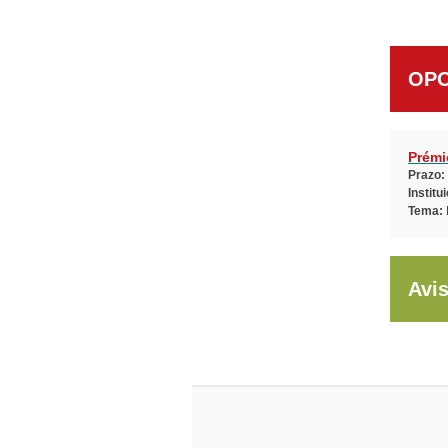
OPO
Prémi
Prazo:
Institu
Tema:
Avi