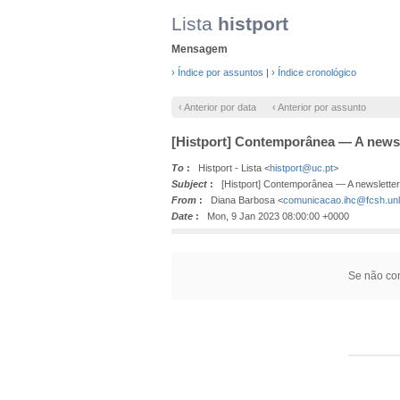
Lista
histport
Mensagem
› Índice por assuntos
|
› Índice cronológico
‹ Anterior por data
‹ Anterior por assunto
[Histport] Contemporânea — A newsl
To
:
Histport - Lista <
histport@uc.pt
>
Subject
:
[Histport] Contemporânea — A newsletter
From
:
Diana Barbosa <
comunicacao.ihc@fcsh.unl
Date
:
Mon, 9 Jan 2023 08:00:00 +0000
Se não con