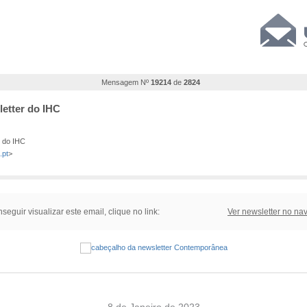
Mensagem Nº
19214
de
2824
etter do IHC
 do IHC
.pt
>
seguir visualizar este email, clique no link:
Ver newsletter no na
8 de Janeiro de 2023