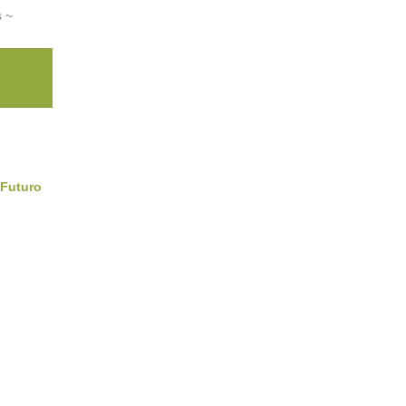
s ~
 Futuro