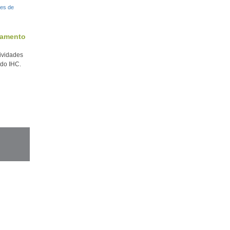
ramento
tividades
do IHC.