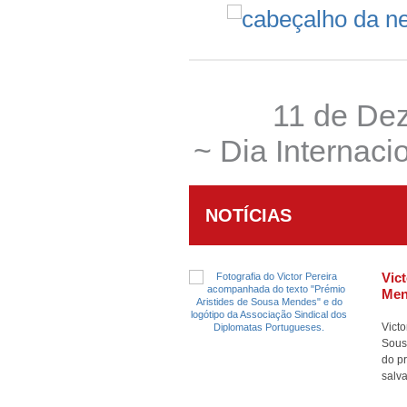
11 de De
~ Dia Internac
NOTÍCIAS
Vic
Men
Victo
Sous
do p
salv