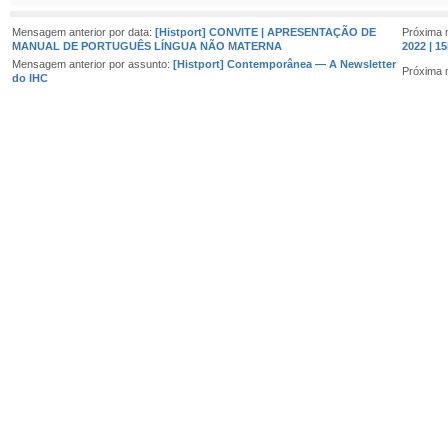
Mensagem anterior por data:
[Histport] CONVITE | APRESENTAÇÃO DE
Próxima 
MANUAL DE PORTUGUÊS LÍNGUA NÃO MATERNA
2022 | 1
Mensagem anterior por assunto:
[Histport] Contemporânea — A Newsletter
Próxima 
do IHC