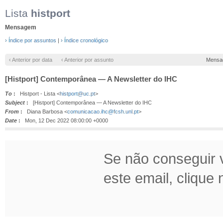
Lista
histport
Mensagem
› Índice por assuntos
|
› Índice cronológico
‹ Anterior por data
‹ Anterior por assunto
Mensa
[Histport] Contemporânea — A Newsletter do IHC
To
:
Histport - Lista <
histport@uc.pt
>
Subject
:
[Histport] Contemporânea — A Newsletter do IHC
From
:
Diana Barbosa <
comunicacao.ihc@fcsh.unl.pt
>
Date
:
Mon, 12 Dec 2022 08:00:00 +0000
Se não conseguir v
este email, clique n