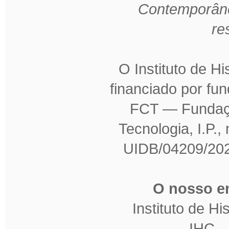
Contemporâne
re
O Instituto de H
financiado por fu
FCT — Fundaçã
Tecnologia, I.P.,
UIDB/04209/202
O nosso en
Instituto de H
IHC 