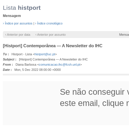
Lista
histport
Mensagem
› Índice por assuntos
|
› Índice cronológico
‹ Anterior por data
‹ Anterior por assunto
Mensa
[Histport] Contemporânea — A Newsletter do IHC
To
:
Histport - Lista <
histport@uc.pt
>
Subject
:
[Histport] Contemporânea — A Newsletter do IHC
From
:
Diana Barbosa <
comunicacao.ihc@fcsh.unl.pt
>
Date
:
Mon, 5 Dec 2022 08:00:00 +0000
Se não conseguir v
este email, clique n