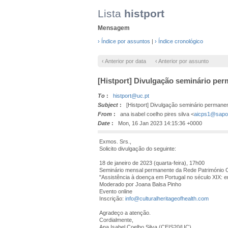
Lista
histport
Mensagem
› Índice por assuntos
|
› Índice cronológico
‹ Anterior por data
‹ Anterior por assunto
[Histport] Divulgação seminário pe
To
:
histport@uc.pt
Subject
:
[Histport] Divulgação seminário permane
From
:
ana isabel coelho pires silva <
aicps1@sapo
Date
:
Mon, 16 Jan 2023 14:15:36 +0000
Exmos. Srs.,
Solicito divulgação do seguinte:
18 de janeiro de 2023 (quarta-feira), 17h00
Seminário mensal permanente da Rede Património Cul
"Assistência à doença em Portugal no século XIX: e
Moderado por Joana Balsa Pinho
Evento online
Inscrição:
info@culturalheritageofhealth.com
Agradeço a atenção.
Cordialmente,
Ana Isabel Coelho Silva (CEIS20/UC)