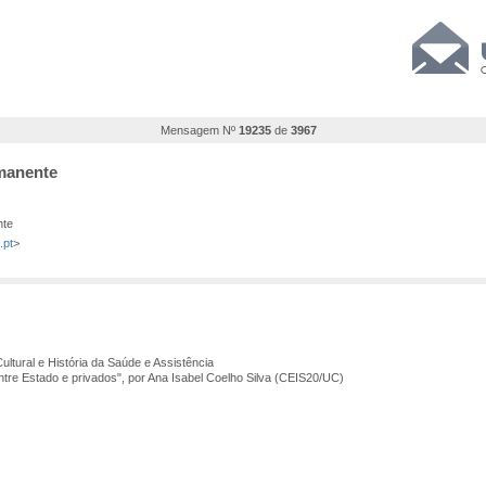
Mensagem Nº
19235
de
3967
rmanente
nte
.pt
>
tural e História da Saúde e Assistência
ntre Estado e privados", por Ana Isabel Coelho Silva (CEIS20/UC)