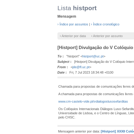
Lista
histport
Mensagem
› Índice por assuntos
|
› Índice cronológico
‹ Anterior por data
‹ Anterior por assunto
[Histport] Divulgação do V Colóquio
To
:
"histport" <
histport@uc.pt
>
Subject
:
[Histport] Divulgação do V Colóquio Inter
From
:
<
jde@fl.uc.pt
>
Date
:
Fri, 7 Jul 2023 18:34:48 +0100
Chamada para propostas de comunicações livres do 
A chamada para propostas de comunicações livres e
www.cm-castelo-vide.pt/vdialogoslusosefarditas
Os Colóquios Internacionais Diálogos Luso-Sefardi
Universidade de Lisboa, e o Centro de Línguas, Lite
pelo CHSC.
Mensagem anterior por data:
[Histport] XXXII Coló