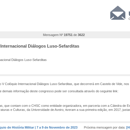
Mensagem Nº
19751
de
3622
 Internacional Diálogos Luso-Sefarditas
nacional Diálogos Luso-Sefarditas
V Colóquio Internacional Diálogos Luso-Sefarditas, que decorrerá em Castelo de Vide, nos
 demais informação deste congresso pode ser consultada através do seguinte link:
tas, que contam com o CHSC como entidade organizadora, em parceria com a Cátedra de Est
raturas e Culturas, da Universidade de Aveiro, tiveram a sua primeira edição, em 2017, jus
quio de História Militar | 7 a 9 de Novembro de 2023
Próxima mensagem por data:
[H