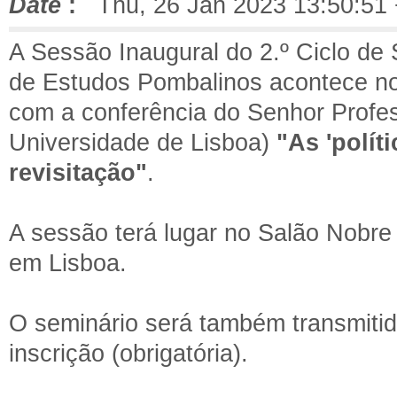
Date
:
Thu, 26 Jan 2023 13:50:51
A Sessão Inaugural do 2.º Ciclo de 
de Estudos Pombalinos acontece n
com a conferência do Senhor Profe
Universidade de Lisboa)
"As 'polít
revisitação"
.
A sessão terá lugar no Salão Nobr
em Lisboa.
O seminário será
também transmiti
inscrição (obrigatória).