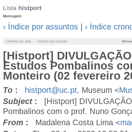
Lista
histport
Mensagem
› Índice por assuntos
|
› Índice cron
‹ Anterior por data
‹ Anterior por assunto
Mensa
[Histport] DIVULGAÇÃO 
Estudos Pombalinos co
Monteiro (02 fevereiro 2
To
:
histport@uc.pt
, Museum <
Mus
Subject
:
[Histport] DIVULGAÇÃO | 
Pombalinos com o prof. Nuno Gonçal
From
:
Madalena Costa Lima <
ma