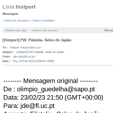
Lista
histport
Mensagem
› Índice por assuntos
|
› Índice cronológico
‹ Anterior por data
‹ Anterior por assunto
Mensa
[Histport] FW: Filatelia- Selos do Japão
To
:
histport <
histport@uc.pt
>
Subject
:
[Histport] FW: Filatelia- Selos do Japão
From
:
jde <
jde@fl.uc.pt
>
Date
:
Thu, 23 Feb 2023 23:08:24 +0000
-------- Mensagem original --------
De : olimpio_guedelha@sapo.pt
Data: 23/02/23 21:50 (GMT+00:00)
Para: jde@fl.uc.pt