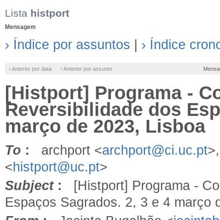
Lista
histport
Mensagem
› Índice por assuntos
|
› Índice cron
‹ Anterior por data
‹ Anterior por assunto
Mensa
[Histport] Programa - C
Reversibilidade dos Esp
março de 2023, Lisboa
To
:
archport <
archport@ci.uc.pt
>
<
histport@uc.pt
>
Subject
:
[Histport] Programa - Col
Espaços Sagrados. 2, 3 e 4 março 