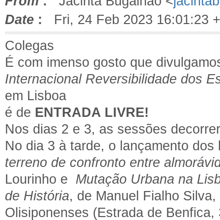
From
:
Jacinta Bugalhão <
jacint
Date
:
Fri, 24 Feb 2023 16:01:23 
Colegas
É com imenso gosto que divulgamos
Internacional Reversibilidade dos 
em Lisboa
é de
ENTRADA LIVRE!
Nos dias 2 e 3, as sessões decorre
No dia 3 à tarde, o lançamento dos 
terreno de confronto entre almorávi
Lourinho e
Mutação Urbana na Lisbo
de História
, de Manuel Fialho Silva
Olisiponenses (Estrada de Benfica, 