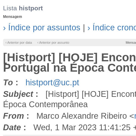
Lista
histport
Mensagem
› Índice por assuntos
|
› Índice cron
‹ Anterior por data
‹ Anterior por assunto
Mensa
[Histport] [HOJE] Encon
Portugal na Época Con
To
:
histport@uc.pt
Subject
:
[Histport] [HOJE] Encontr
Época Contemporânea
From
:
Marco Alexandre Ribeiro <
Date
:
Wed, 1 Mar 2023 11:41:25 