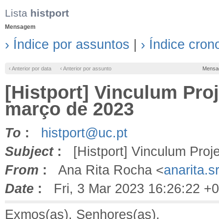
Lista
histport
Mensagem
› Índice por assuntos
|
› Índice cron
‹ Anterior por data
‹ Anterior por assunto
Mensa
[Histport] Vinculum Proj
março de 2023
To
:
histport@uc.pt
Subject
:
[Histport] Vinculum Proje
From
:
Ana Rita Rocha <
anarita.
Date
:
Fri, 3 Mar 2023 16:26:22 +
Exmos(as). Senhores(as),