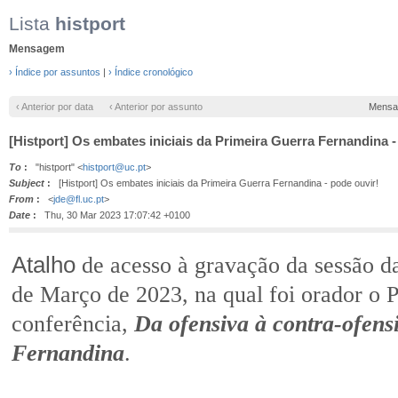
Lista
histport
Mensagem
› Índice por assuntos
|
› Índice cronológico
‹ Anterior por data
‹ Anterior por assunto
Mensa
[Histport] Os embates iniciais da Primeira Guerra Fernandina -
To
:
"histport" <
histport@uc.pt
>
Subject
:
[Histport] Os embates iniciais da Primeira Guerra Fernandina - pode ouvir!
From
:
<
jde@fl.uc.pt
>
Date
:
Thu, 30 Mar 2023 17:07:42 +0100
Atalho
de acesso à gravação da sessão d
de Março de 2023, na qual foi orador o
conferência,
Da ofensiva à contra-ofens
Fernandina
.