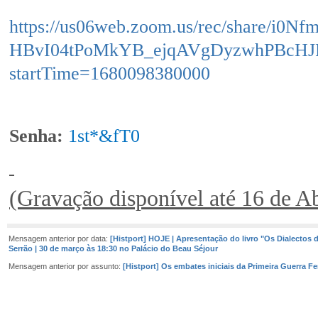
https://us06web.zoom.us/rec/share/i0
HBvI04tPoMkYB_ejqAVgDyzwhPBcHJ
startTime=1680098380000
Senha:
1st*&fT0
(Gravação disponível até 16 de Ab
Mensagem anterior por data:
[Histport] HOJE | Apresentação do livro "Os Dialectos 
Serrão | 30 de março às 18:30 no Palácio do Beau Séjour
Mensagem anterior por assunto:
[Histport] Os embates iniciais da Primeira Guerra F