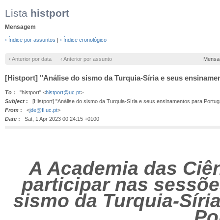
Lista
histport
Mensagem
› Índice por assuntos
|
› Índice cronológico
‹ Anterior por data
‹ Anterior por assunto
Mensa
[Histport] "Análise do sismo da Turquia-Síria e seus ensiname
To
:
"histport" <
histport@uc.pt
>
Subject
:
[Histport] "Análise do sismo da Turquia-Síria e seus ensinamentos para Portug
From
:
<
jde@fl.uc.pt
>
Date
:
Sat, 1 Apr 2023 00:24:15 +0100
A Academia das Ciên
participar nas sessõ
sismo da Turquia-Síri
Po