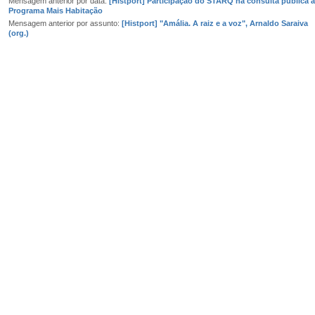
Mensagem anterior por data:
[Histport] Participação do STARQ na consulta pública 
Programa Mais Habitação
Mensagem anterior por assunto:
[Histport] "Amália. A raiz e a voz", Arnaldo Saraiva
(org.)