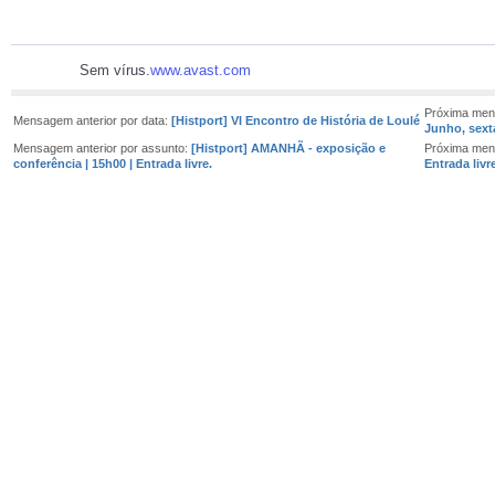
Sem vírus.
www.avast.com
Próxima men
Mensagem anterior por data:
[Histport] VI Encontro de História de Loulé
Junho, sexta
Mensagem anterior por assunto:
[Histport] AMANHÃ - exposição e
Próxima men
conferência | 15h00 | Entrada livre.
Entrada livr