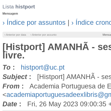
Lista
histport
Mensagem
› Índice por assuntos
|
› Índice cron
‹ Anterior por data
‹ Anterior por assunto
Mensa
[Histport] AMANHÃ - ses
livre.
To
:
histport@uc.pt
Subject
:
[Histport] AMANHÃ - sessã
From
:
Academia Portuguesa de Ex
<
academiaportuguesadeexlibris@g
Date
:
Fri, 26 May 2023 09:00:35 