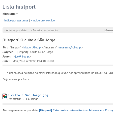
Lista
histport
Mensagem
› Índice por assuntos
|
› Índice cronológico
‹ Anterior por data
‹ Anterior por assunto
Mensa
[Histport] O culto a São Jorge...
To
:
"histport" <
histport@uc.pt
>, "museum" <
museum@ci.uc.pt
>
Subject
:
[Histport] O culto a São Jorge...
From
:
<
jde@fl.uc.pt
>
Date
:
Mon, 26 Jun 2023 11:14:40 +0100
… e um caterva de livros do maior interesse que vão ser apresentados no dia 30, na Sala
Veja anexo, por favor
O culto a São Jorge.jpg
Description:
JPEG image
Mensagem anterior por data:
[Histport] Estudantes universitários chineses em Portu