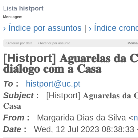
Lista
histport
Mensagem
› Índice por assuntos
|
› Índice cron
‹ Anterior por data
‹ Anterior por assunto
Mensa
[Histport] 𝐀𝐠𝐮𝐚𝐫𝐞𝐥𝐚𝐬 𝐝𝐚 𝐂𝐨𝐥𝐞
𝐝𝐢𝐚́𝐥𝐨𝐠𝐨 𝐜𝐨𝐦 𝐚 𝐂𝐚𝐬𝐚
To
:
histport@uc.pt
Subject
:
[Histport] 𝐀𝐠𝐮𝐚𝐫𝐞𝐥𝐚𝐬 𝐝𝐚 𝐂𝐨𝐥𝐞
𝐂𝐚𝐬𝐚
From
:
Margarida Dias da Silva <
n
Date
:
Wed, 12 Jul 2023 08:38:33