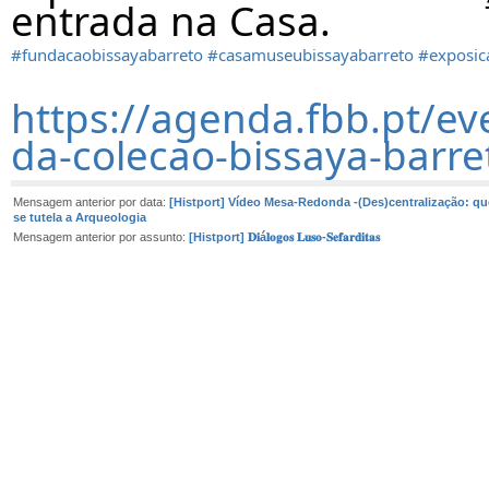
entrada na Casa.
#fundacaobissayabarreto
#casamuseubissayabarreto
#exposic
https://agenda.fbb.pt/ev
da-colecao-bissaya-barr
Mensagem anterior por data:
[Histport] Vídeo Mesa-Redonda -(Des)centralização: 
se tutela a Arqueologia
Mensagem anterior por assunto:
[Histport] 𝐃𝐢á𝐥𝐨𝐠𝐨𝐬 𝐋𝐮𝐬𝐨-𝐒𝐞𝐟𝐚𝐫𝐝𝐢𝐭𝐚𝐬