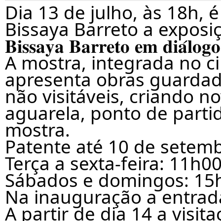
Dia 13 de julho, às 18h,
Bissaya Barreto a exposição “𝐀𝐠𝐮
𝐁𝐢𝐬𝐬𝐚𝐲𝐚 𝐁𝐚𝐫𝐫𝐞𝐭𝐨 𝐞𝐦 𝐝𝐢𝐚́𝐥𝐨
A mostra, integrada no cir
apresenta obras guardad
não visitáveis, criando no
aguarela, ponto de partid
mostra.
Patente até 10 de setemb
Terça a sexta-feira: 11h0
Sábados e domingos: 15
Na inauguração a entrada 
A partir de dia 14 a visit