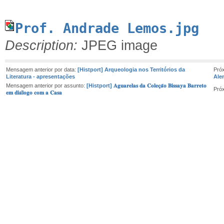
Prof. Andrade Lemos.jpg
Description:
JPEG image
Mensagem anterior por data:
[Histport] Arqueologia nos Territórios da
Pró
Literatura - apresentações
Ale
Mensagem anterior por assunto:
[Histport] 𝐀𝐠𝐮𝐚𝐫𝐞𝐥𝐚𝐬 𝐝𝐚 𝐂𝐨𝐥𝐞𝐜̧𝐚̃𝐨 𝐁𝐢𝐬𝐬𝐚𝐲𝐚 𝐁𝐚𝐫𝐫𝐞𝐭𝐨
Pró
𝐞𝐦 𝐝𝐢𝐚́𝐥𝐨𝐠𝐨 𝐜𝐨𝐦 𝐚 𝐂𝐚𝐬𝐚