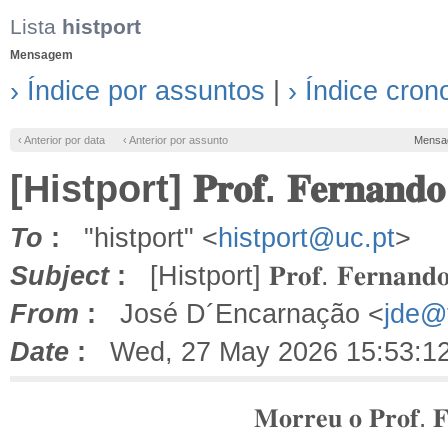
Lista
histport
Mensagem
› Índice por assuntos
|
› Índice cron
‹ Anterior por data
‹ Anterior por assunto
Mensa
[Histport] 𝐏𝐫𝐨𝐟. 𝐅𝐞𝐫𝐧𝐚𝐧𝐝𝐨 
To
:
"histport" <
histport@uc.pt
>
Subject
:
[Histport] 𝐏𝐫𝐨𝐟. 𝐅𝐞𝐫𝐧𝐚𝐧𝐝𝐨 
From
:
José D´Encarnação <
jde@f
Date
:
Wed, 27 May 2026 15:53:1
.
𝐌𝐨𝐫𝐫𝐞𝐮
𝐨
𝐏𝐫𝐨𝐟
𝐅