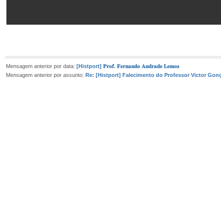
Mensagem anterior por data:
[Histport] 𝐏𝐫𝐨𝐟. 𝐅𝐞𝐫𝐧𝐚𝐧𝐝𝐨 𝐀𝐧𝐝𝐫𝐚𝐝𝐞 𝐋𝐞𝐦𝐨𝐬
Mensagem anterior por assunto:
Re: [Histport] Falecimento do Professor Victor Gon