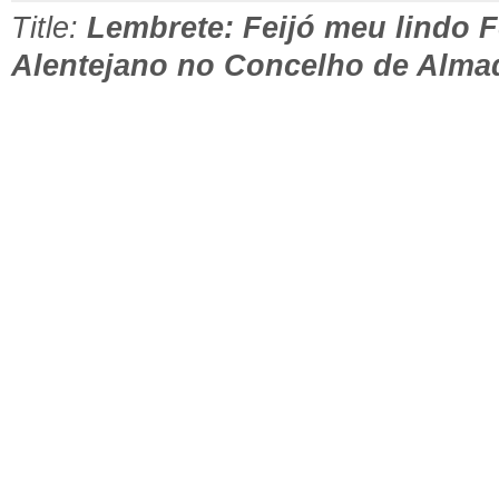
Title:
Lembrete: Feijó meu lindo F
Alentejano no Concelho de Alma
͏ ‌ ͏ ‌ ͏ ‌ ͏ ‌ ͏ ‌ ͏ ‌ ͏ ‌ ͏ 
͏ ‌ ͏ ‌ ͏ ‌ ͏ ‌ ͏ ‌ ͏ ‌ ͏ ‌ ͏ 
͏ ‌ ͏ ‌ ͏ ‌ ͏ ‌ ͏ ‌ ͏ ‌ ͏ ‌ ͏ 
͏ ‌ ͏ ‌ ͏ ‌ ͏ ‌ ͏ ‌ ͏ ‌ ͏ ‌ ͏ 
͏ ‌ ͏ ‌ ͏ ‌ ͏ ‌ ͏ ‌ ͏ ‌ ͏ ‌ ͏ 
͏ ‌ ͏ ‌ ͏ ‌ ͏ ‌ ͏ ‌ ͏ ‌ ͏ ‌ ͏ 
͏ ‌ ͏ ‌ ͏ ‌ ͏ ‌ ͏ ‌ ͏ ‌ ͏ ‌ ͏ 
͏ ‌ ͏ ‌ ͏ ‌ ͏ ‌ ͏ ‌ ͏ ‌ ͏ ‌ ͏ 
͏ ‌ ͏ ‌ ͏ ‌ ͏ ‌ ͏ ‌ ͏ ‌ ͏ ‌ ͏ 
͏ ‌ ͏ ‌ ͏ ‌ ͏ ‌ ͏ ‌ ͏ ‌ ͏ ‌ ͏ 