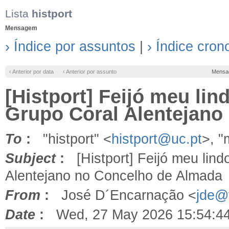
Lista
histport
Mensagem
› Índice por assuntos
|
› Índice cron
‹ Anterior por data
‹ Anterior por assunto
Mensa
[Histport] Feijó meu lin
Grupo Coral Alentejano
To
:
"histport" <
histport@uc.pt
>, 
Subject
:
[Histport] Feijó meu lind
Alentejano no Concelho de Almada
From
:
José D´Encarnação <
jde@f
Date
:
Wed, 27 May 2026 15:54:4