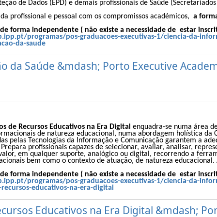
eção de Dados (EPD) e demais profissionais de Saúde (Secretariados C
 vida profissional e pessoal com os compromissos académicos,
a form
e forma independente ( não existe a necessidade de estar inscri
p.ipp.pt/programas/pos-graduacoes-executivas-1/ciencia-da-info
cao-da-saude
o da Saúde &mdash; Porto Executive Acade
s de Recursos Educativos na Era Digital
enquadra-se numa área de
ormacionais de natureza educacional, numa abordagem holística da 
das pelas Tecnologias da Informação e Comunicação garantem a adeq
Prepara profissionais capazes de selecionar, avaliar, analisar, repre
lor, em qualquer suporte, analógico ou digital, recorrendo a ferra
ernacionais bem como o contexto de atuação, de natureza educacional.
e forma independente ( não existe a necessidade de estar inscri
p.ipp.pt/programas/pos-graduacoes-executivas-1/ciencia-da-info
ecursos-educativos-na-era-digital
cursos Educativos na Era Digital &mdash; Po