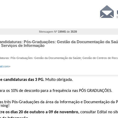
Mensagem Nº
19945
de
3539
e candidaturas: Pós-Graduações: Gestão da Documentação da Sa
e Serviços de Informação
idaturas: Pós-Graduações: Gestão da Documentação da Saúde; Gestão de Centros de Recur
il.com
>
de candidaturas das 3 PG.
Muito obrigada.
para os 10% de desconto para a frequência nas PÓS GRADUAÇÕES.
 as
três Pós-Graduações da área da Informação e Documentação
da P
rning!
tre os dias 20 de outubro a 09 de novembro
,
consultar Edital no si