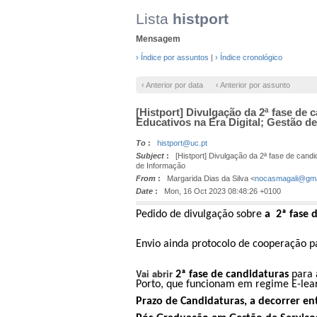
Lista
histport
Mensagem
› Índice por assuntos
|
› Índice cronológico
‹ Anterior por data
‹ Anterior por assunto
[Histport] Divulgação da 2ª fase d
Educativos na Era Digital; Gestão d
To
:
histport@uc.pt
Subject
:
[Histport] Divulgação da 2ª fase de cand
de Informação
From
:
Margarida Dias da Silva <
nocasmagali@gma
Date
:
Mon, 16 Oct 2023 08:48:26 +0100
Pedido de divulgação sobre
a 2ª fase 
Envio ainda protocolo de cooperação 
Vai abrir
2ª fase de candidaturas
para
Porto
, que funcionam em regime E-lea
Prazo de Candidaturas, a decorrer en