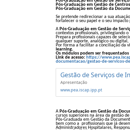
Pós-Graduação em Gestão de Serviço
Pós-Graduação em Gestão de Centros 
Pós-Graduação em Gestão da Docum
Se pretende redirecionar a sua atuaçã
fortalecer o seu papel e o seu impacto
A
Pós-Graduação em Gestão de Servi
contextos profissionais, privilegiando 
Prepara profissionais capazes de selec
qualquer suporte, analógico ou digital,
Por forma a facilitar a conciliação da
learning.
Os módulos podem ser frequentados de
Link de acesso:
https://www.pea.isca
documentacao/gestao-de-servicos-d
Gestão de Serviços de 
Apresentação
www.pea.iscap.ipp.pt
A
Pós-Graduação em Gestão da Docu
cursos superiores na área da gestão de 
Pós-Graduada em Gestão da Documentaç
bem como a profissionais que já desem
Administradores Hospitalares, Respons