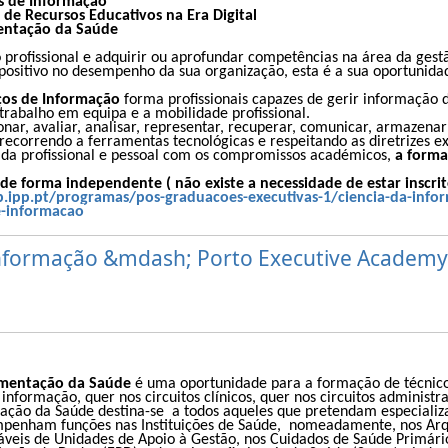
s de Informação
de Recursos Educativos na Era Digital
entação da Saúde
o profissional e adquirir ou aprofundar competências na área da ge
 positivo no desempenho da sua organização, esta é a sua oportunida
ços de Informação
forma profissionais capazes de gerir informação d
o trabalho em equipa e a mobilidade profissional.
ionar, avaliar, analisar, representar, recuperar, comunicar, armazena
 recorrendo a ferramentas tecnológicas e respeitando as diretrizes exi
 vida profissional e pessoal com os compromissos académicos,
a forma
 forma independente ( não existe a necessidade de estar inscrit
p.ipp.pt/programas/pos-graduacoes-executivas-1/ciencia-da-info
e-informacao
Informação &mdash; Porto Executive Academy
mentação da Saúde
é uma oportunidade para a formação de técnic
informação, quer nos circuitos clínicos, quer nos circuitos administra
ão da Saúde destina-se a todos aqueles que pretendam especializ
penham funções nas Instituições de Saúde, nomeadamente, nos Arquiv
áveis de Unidades de Apoio à Gestão, nos Cuidados de Saúde Primári