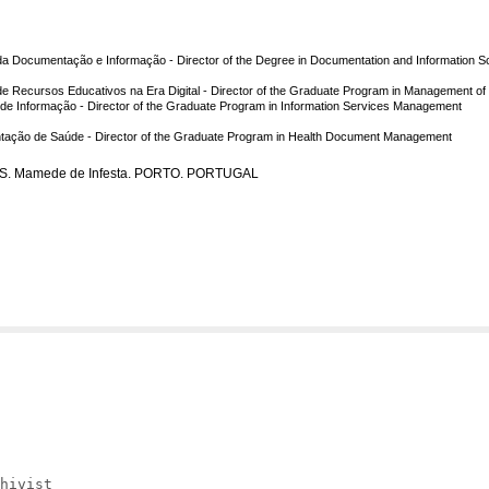
s da Documentação e Informação -
Director of the Degree in Documentation and Information 
 Recursos Educativos na Era Digital -
Director of the Graduate Program in Management of E
 de Informação -
Director of the Graduate Program in Information Services Management
tação de Saúde -
D
irecto
r of the Graduate Program in Health Document Management
 S. Mamede de Infesta. PORTO. PORTUGAL
hivist