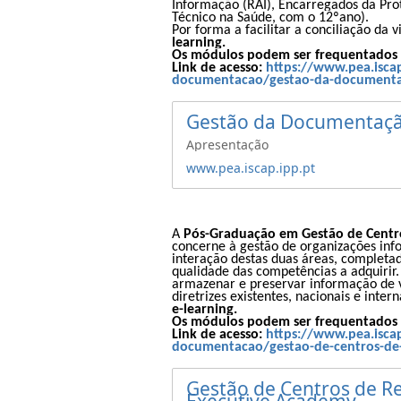
Informação (RAI), Encarregados da Prot
Técnico na Saúde,
com o 12ºano).
Por forma a facilitar a conciliação da
learning.
Os módulos podem ser frequentados d
Link de acesso:
https://www.pea.isca
documentacao/gestao-da-documenta
Gestão da Documentaçã
Apresentação
www.pea.iscap.ipp.pt
A
Pós-Graduação em Gestão de Centro
concerne à gestão de organizações inf
interação destas duas áreas, completa
qualidade das competências a adquirir. 
armazenar e preservar informação de va
diretrizes existentes, nacionais e int
e-learning.
Os módulos podem ser frequentados d
Link de acesso:
https://www.pea.isca
documentacao/gestao-de-centros-de-r
Gestão de Centros de Re
Executive Academy