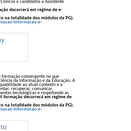
línicos e candidatos a Assistente
ação decorrerá em regime de e-
to na totalidade dos módulos da PG).
rmacao-informacao-e-
my
 formação convergente no que
Ciência da Informação e da Educação. A
uabilidade ao atual contexto e a
sentar, recuperar, comunicar,
mentas tecnológicas e respeitando as
 A
formação decorrerá em regime de
to na totalidade dos módulos da PG).
rmacao-informacao-e-
rto