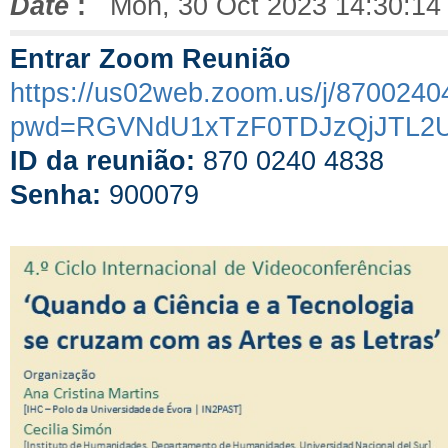
Date
:
Mon, 30 Oct 2023 14:30:14
Entrar Zoom Reunião
https://us02web.zoom.us/j/870024
pwd=RGVNdU1xTzF0TDJzQjJTL2
ID da reunião:
870 0240 4838
Senha:
900079