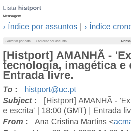
Lista
histport
Mensagem
› Índice por assuntos
|
› Índice cron
‹ Anterior por data
‹ Anterior por assunto
Mensa
[Histport] AMANHÃ - 'Ex
tecnologia, imagética e e
Entrada livre.
To
:
histport@uc.pt
Subject
:
[Histport] AMANHÃ - 'Expo
e escrita' | 18:00 (GMT) | Entrada liv
From
:
Ana Cristina Martins <
acma