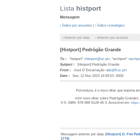
Lista
histport
Mensagem
› Índice por assuntos
|
› Índice cronológico
‹ Anterior por data
‹ Anterior por assunto
[Histport] Pedrógão Grande
To
:
"histport" <
histport@uc.pt
>, "archport" <
archpo
Subject
:
[Histport] Pedrógão Grande
From
:
José D´Encarnação <
jde@fl.uc.pt
>
Date
:
Sun, 12 Nov 2023 16:58:53 -0000
Porventura, é o novo olhar que importa ter
«Um novo olhar sobre Pedrógão Grande», pref
5-9. ISBN: 978-989-9128-45-3. Acessível em:
https
Mensagem anterior por data:
[Histport] D. Frei Pe
1774)