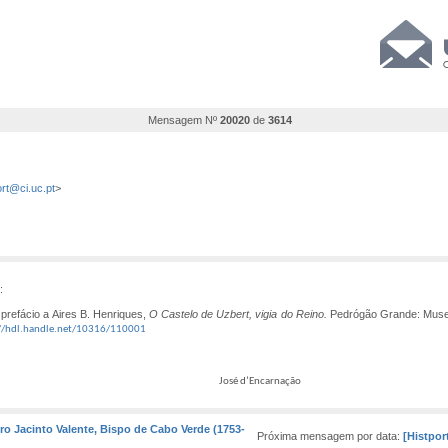
Mensagem Nº
20020
de
3614
rt@ci.uc.pt
>
:
ácio a Aires B. Henriques,
O Castelo de Uzbert, vigia do Reino.
Pedrógão Grande: Museu 
://hdl.handle.net/10316/110001
José d’Encarnação
dro Jacinto Valente, Bispo de Cabo Verde (1753-
Próxima mensagem por data:
[Histpo