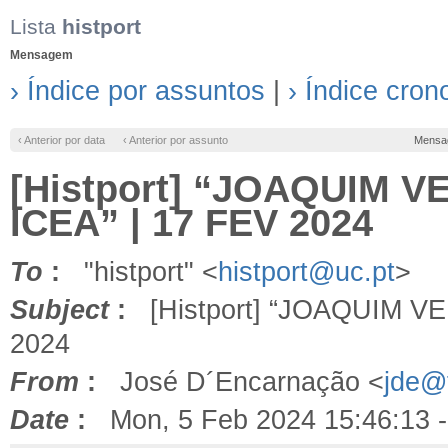
Lista
histport
Mensagem
› Índice por assuntos
|
› Índice cron
‹ Anterior por data
‹ Anterior por assunto
Mensa
[Histport] “JOAQUIM 
ICEA” | 17 FEV 2024
To
:
"histport" <
histport@uc.pt
>
Subject
:
[Histport] “JOAQUIM V
2024
From
:
José D´Encarnação <
jde@f
Date
:
Mon, 5 Feb 2024 15:46:13 