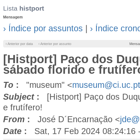
Lista
histport
Mensagem
› Índice por assuntos
|
› Índice cron
‹ Anterior por data
‹ Anterior por assunto
Mensa
[Histport] Paço dos Duq
sábado florido e frutífer
To
:
"museum" <
museum@ci.uc.p
Subject
:
[Histport] Paço dos Duque
e frutífero!
From
:
José D´Encarnação <
jde@f
Date
:
Sat, 17 Feb 2024 08:24:16 