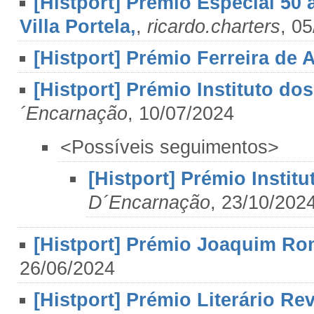
[Histport] Prémio Especial 50 
Villa Portela,
,
ricardo.charters
, 0
[Histport] Prémio Ferreira de
[Histport] Prémio Instituto do
´Encarnação
, 10/07/2024
<Possíveis seguimentos>
[Histport] Prémio Instit
D´Encarnação
, 23/10/202
[Histport] Prémio Joaquim R
26/06/2024
[Histport] Prémio Literário R