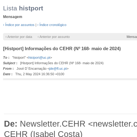
Lista
histport
Mensagem
› Índice por assuntos
|
› Índice cronológico
‹ Anterior por data
‹ Anterior por assunto
Mensa
[Histport] Informações do CEHR (Nº 168- maio de 2024)
To
:
"histport" <
histport@uc.pt
>
Subject
:
[Histport] Informações do CEHR (Nº 168- maio de 2024)
From
:
José D´Encarnação <
jde@fl.uc.pt
>
Date
:
Thu, 2 May 2024 16:36:50 +0100
De:
Newsletter.CEHR <newsletter.c
CEHR (Isabel Costa)