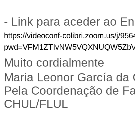
- Link para aceder ao En
https://videoconf-colibri.zoom.us/j/9
pwd=VFM1ZTIvNW5VQXNUQW5ZbVp
Muito cordialmente
Maria Leonor García da 
Pela Coordenação de Fa
CHUL/FLUL