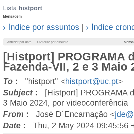
Lista
histport
Mensagem
› Índice por assuntos
|
› Índice cron
‹ Anterior por data
‹ Anterior por assunto
Mensa
[Histport] PROGRAMA do
Fazenda-VII, 2 e 3 Maio
To
:
"histport" <
histport@uc.pt
>
Subject
:
[Histport] PROGRAMA do S
3 Maio 2024, por videoconferência
From
:
José D´Encarnação <
jde@f
Date
:
Thu, 2 May 2024 09:45:56 