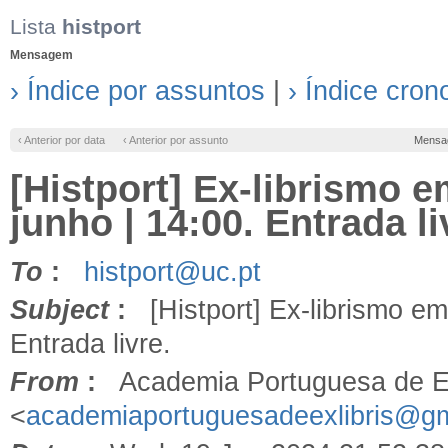
Lista
histport
Mensagem
› Índice por assuntos
|
› Índice cron
‹ Anterior por data
‹ Anterior por assunto
Mensa
[Histport] Ex-librismo e
junho | 14:00. Entrada li
To
:
histport@uc.pt
Subject
:
[Histport] Ex-librismo em 
Entrada livre.
From
:
Academia Portuguesa de Ex
<
academiaportuguesadeexlibris@g