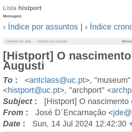
Lista
histport
Mensagem
› Índice por assuntos
|
› Índice cron
‹ Anterior por data
‹ Anterior por assunto
Mensa
[Histport] O nasciment
Augusti
To
:
<
antclass@uc.pt
>, "museum"
<
histport@uc.pt
>, "archport" <
archp
Subject
:
[Histport] O nascimento 
From
:
José D´Encarnação <
jde@f
Date
:
Sun, 14 Jul 2024 12:42:30 