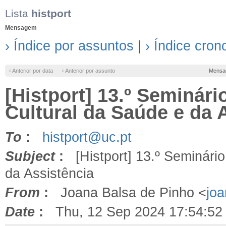
Lista
histport
Mensagem
› Índice por assuntos
|
› Índice cron
‹ Anterior por data
‹ Anterior por assunto
Mensa
[Histport] 13.º Seminár
Cultural da Saúde e da 
To
:
histport@uc.pt
Subject
:
[Histport] 13.º Seminário
da Assistência
From
:
Joana Balsa de Pinho <
jo
Date
:
Thu, 12 Sep 2024 17:54:52