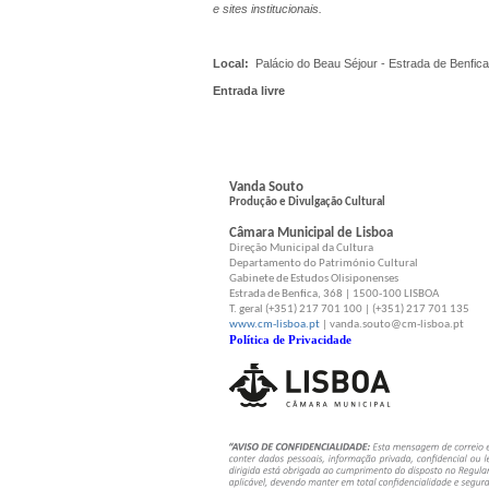
e sites institucionais.
Local:
Palácio do Beau Séjour - Estrada de Benfica
Entrada livre
Vanda Souto
Produção e Divulgação Cultural
Câmara Municipal de Lisboa
Direção Municipal da Cultura
Departamento do Património Cultural
Gabinete de Estudos Olisiponenses
Estrada de Benfica, 368 | 1500-100 LISBOA
T. geral (+351) 217 701 100 | (+351) 217 701 135
www.cm-lisboa.pt
| vanda.souto@cm-lisboa.pt
Política de Privacidade