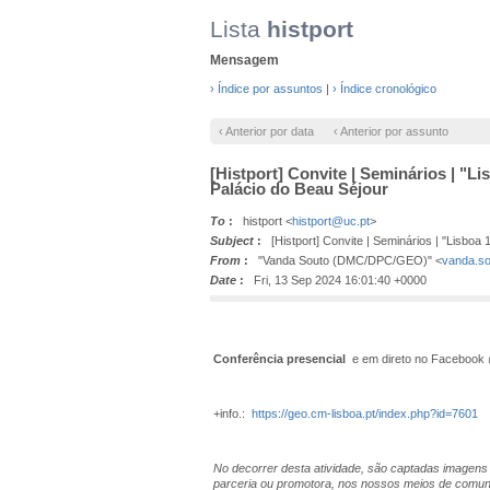
Lista
histport
Mensagem
› Índice por assuntos
|
› Índice cronológico
‹ Anterior por data
‹ Anterior por assunto
[Histport] Convite | Seminários | "
Palácio do Beau Séjour
To
:
histport <
histport@uc.pt
>
Subject
:
[Histport] Convite | Seminários | "Lisbo
From
:
"Vanda Souto (DMC/DPC/GEO)" <
vanda.so
Date
:
Fri, 13 Sep 2024 16:01:40 +0000
Conferência presencial
e em direto no Facebook 
+info.:
https://geo.cm-lisboa.pt/index.php?id=7601
No decorrer desta atividade, são captadas imagens
parceria ou promotora, nos nossos meios de comun