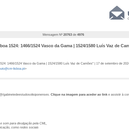
Mensagem Nº
20763
de
4976
Lisboa 1524: 1466/1524 Vasco da Gama | 1524/1580 Luís Vaz de Ca
a 1524: 1466/1524 Vasco da Gama | 1524/1580 Luís Vaz de Camões" | 17 de setembro de 202
uto@cm-lisboa.pt
>
@/gabinetedeestudosolisiponenses.
Clique na imagem para aceder ao link
e assistir à co
 e som para divulgação pela CML,
icação, como redes sociais