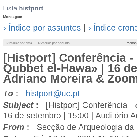
Lista
histport
Mensagem
› Índice por assuntos
|
› Índice cron
‹ Anterior por data
‹ Anterior por assunto
Mensa
[Histport] Conferência -
Qubbet el-Hawa» | 16 de
Adriano Moreira & Zoom 
To
:
histport@uc.pt
Subject
:
[Histport] Conferência - 
16 de setembro | 15:00 | Auditório A
From
:
Secção de Arqueologia da