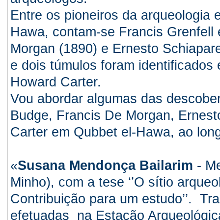
Entre os pioneiros da arqueologia 
Hawa, contam-se Francis Grenfell
Morgan (1890) e Ernesto Schiaparel
e dois túmulos foram identificados
Howard Carter.
Vou abordar algumas das descobert
Budge, Francis De Morgan, Ernesto
Carter em Qubbet el-Hawa, ao lon
«
Susana Mendonça Bailarim
-
Me
Minho), com a tese ‘’O sítio arque
Contribuição para um estudo’’. T
efetuadas na Estação Arqueológica