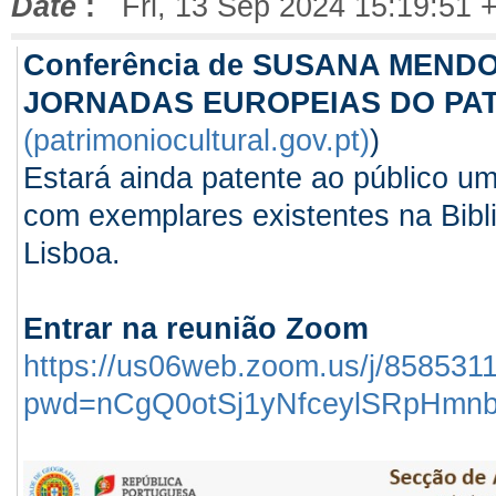
Date
:
Fri, 13 Sep 2024 15:19:51 
Conferência de SUSANA MENDO
JORNADAS EUROPEIAS DO PA
(patrimoniocultural.gov.pt)
)
Estará ainda patente ao público u
com exemplares existentes na Bibl
Lisboa.
Entrar na reunião Zoom
https://us06web.zoom.us/j/858531
pwd=nCgQ0otSj1yNfceylSRpHmn