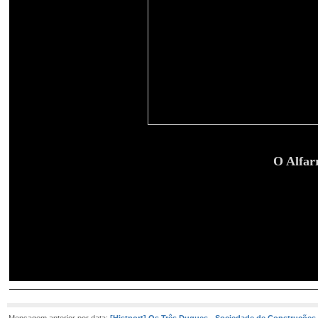
O Alfar
Mensagem anterior por data:
[Histport] Os Três Duques - Sociedade de Construções